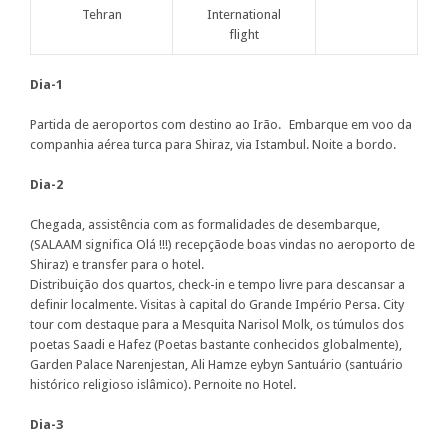
Tehran
International
flight
Dia-1
Partida de aeroportos com destino ao Irão. Embarque em voo da
companhia aérea turca para Shiraz, via Istambul. Noite a bordo.
Dia-2
Chegada, assistência com as formalidades de desembarque,
(SALAAM significa Olá !!!) recepçãode boas vindas no aeroporto de
Shiraz) e transfer para o hotel.
Distribuição dos quartos, check-in e tempo livre para descansar a
definir localmente. Visitas à capital do Grande Império Persa. City
tour com destaque para a Mesquita Narisol Molk, os túmulos dos
poetas Saadi e Hafez (Poetas bastante conhecidos globalmente),
Garden Palace Narenjestan, Ali Hamze eybyn Santuário (santuário
histórico religioso islâmico). Pernoite no Hotel.
Dia-3