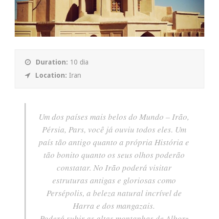
Duration:
10 dia
Location:
Iran
Um dos países mais belos do Mundo – Irão,
Pérsia, Pars, você já ouviu todos eles. Um
país tão antigo quanto a própria História e
tão bonito quanto os seus olhos poderão
constatar. No Irão poderá visitar
estruturas antigas e gloriosas como
Persépolis, a beleza natural incrível de
Harra e dos mangazais.
Poderá subir as altas montanhas de Alborz