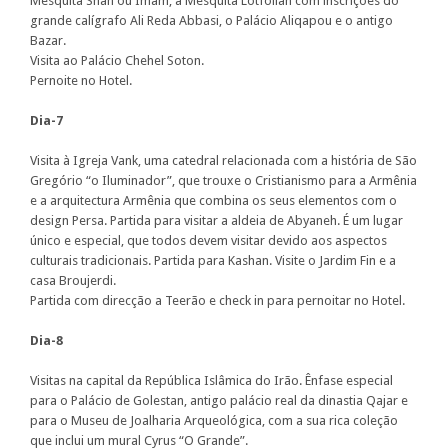
Mesquita Shah ou Imam, a Mesquita Lotfollah com inscrições do
grande calígrafo Ali Reda Abbasi, o Palácio Aliqapou e o antigo
Bazar.
Visita ao Palácio Chehel Soton.
Pernoite no Hotel.
Dia-7
Visita à Igreja Vank, uma catedral relacionada com a história de São
Gregório “o Iluminador”, que trouxe o Cristianismo para a Armênia
e a arquitectura Armênia que combina os seus elementos com o
design Persa. Partida para visitar a aldeia de Abyaneh. É um lugar
único e especial, que todos devem visitar devido aos aspectos
culturais tradicionais. Partida para Kashan. Visite o Jardim Fin e a
casa Broujerdi.
Partida com direcção a Teerão e check in para pernoitar no Hotel.
Dia-8
Visitas na capital da República Islâmica do Irão. Ênfase especial
para o Palácio de Golestan, antigo palácio real da dinastia Qajar e
para o Museu de Joalharia Arqueológica, com a sua rica coleção
que inclui um mural Cyrus “O Grande”.