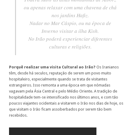
ou apenas relaxar com uma chavena de chá
nos jardins Hafiz.
Nadar no Mar Cáspio, ou na época de
Inverno visitar a ilha Kish.
No Irão poderá experienciar diferentes
culturas e religiões.
Porquê realizar uma visita Cultural ao Irão?
Os Iranianos
têm, desde há seculos, reputação de serem um povo muito
hospitaleiro, especialmente quando se trata de visitantes
estrangeiros. Isso remonta a uma época em que nómadas
vagavam pela Ásia Central e pelo Médio Oriente. A tradição de
hospitalidade tem-se intensificado nos últimos anos, e com tão
poucos viajantes ocidentais a visitarem o Irão nos dias de hoje, os
que visitam o Irão ficam assoberbados por serem tão bem
recebidos.